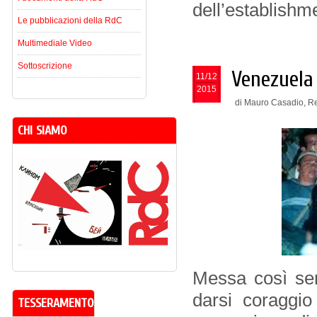
dell’establishm
Le pubblicazioni della RdC
Multimediale Video
Sottoscrizione
Venezuela 
11/12
2015
di Mauro Casadio, Re
CHI SIAMO
Messa così sem
darsi coraggio
TESSERAMENTO