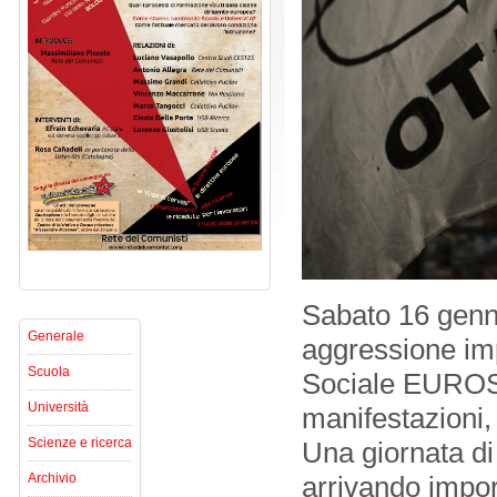
Sabato 16 genna
Generale
aggressione impe
Scuola
Sociale EUROST
Università
manifestazioni,
Scienze e ricerca
Una giornata di 
Archivio
arrivando import