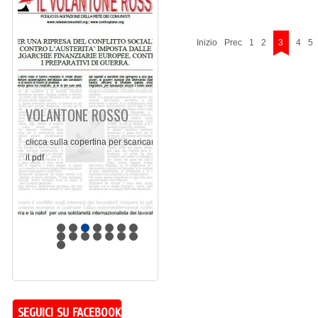
Inizio
Prec
1
2
3
4
5
VOLANTONE ROSSO
clicca sulla copertina per scaricare
il pdf
SEGUICI SU FACEBOOK