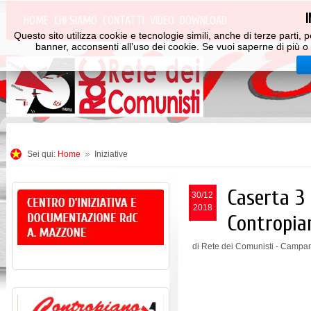
HOME
CHI SIAMO
CONTATTI
VIDEO
DOWNLOAD
Questo sito utilizza cookie e tecnologie simili, anche di terze parti
banner, acconsenti all’uso dei cookie. Se vuoi saperne di più o 
Sei qui:
Home
Iniziative
Caserta 3
30/12
2018
Contropia
di Rete dei Comunisti - Campa