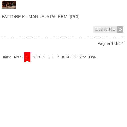
FATTORE K -
MANUELA PALERMI (PCI)
LEGGI TUTTO...
Pagina 1 di 17
Inizio
Prec
1
2
3
4
5
6
7
8
9
10
Succ
Fine