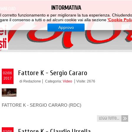
INTORMATIVA
OWNLOAD
er il corretto funzionamento e per migliorare la tua esperienza. Chiuden
gare il consenso a tutti o ad alcuni cookie vai alla sezione
'Cookie Poli
Approvo
Fattore K - Sergio Cararo
02/06
2017
di Redazione
Categoria:
Video
Visite: 2676
FATTORE K -
SERGIO CARARO (RDC)
LEGGI TUTTO...
Fattore K - Claudio Ursella
02/06