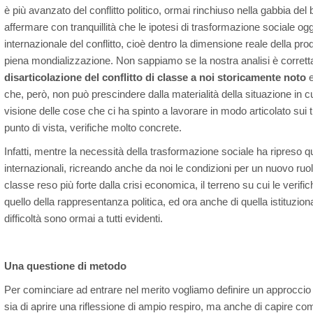
è più avanzato del conflitto politico, ormai rinchiuso nella gabbia d
affermare con tranquillità che le ipotesi di trasformazione sociale o
internazionale del conflitto, cioè dentro la dimensione reale della prod
piena mondializzazione. Non sappiamo se la nostra analisi è corret
disarticolazione del conflitto di classe a noi storicamente noto
e
che, però, non può prescindere dalla materialità della situazione in c
visione delle cose che ci ha spinto a lavorare in modo articolato sui tr
punto di vista, verifiche molto concrete.
Infatti, mentre la necessità della trasformazione sociale ha ripreso q
internazionali, ricreando anche da noi le condizioni per un nuovo ruol
classe reso più forte dalla crisi economica, il terreno su cui le verifi
quello della rappresentanza politica, ed ora anche di quella istituziona
difficoltà sono ormai a tutti evidenti.
Una questione di metodo
Per cominciare ad entrare nel merito vogliamo definire un approccio
sia di aprire una riflessione di ampio respiro, ma anche di capire c