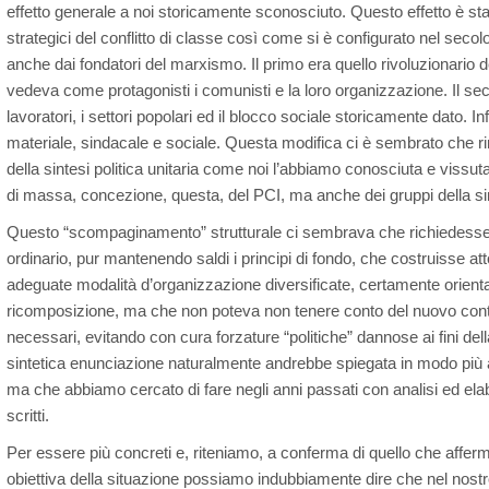
effetto generale a noi storicamente sconosciuto. Questo effetto è stat
strategici del conflitto di classe così come si è configurato nel sec
anche dai fondatori del marxismo. Il primo era quello rivoluzionario 
vedeva come protagonisti i comunisti e la loro organizzazione. Il seco
lavoratori, i settori popolari ed il blocco sociale storicamente dato. Inf
materiale, sindacale e sociale. Questa modifica ci è sembrato che r
della sintesi politica unitaria come noi l’abbiamo conosciuta e vissut
di massa, concezione, questa, del PCI, ma anche dei gruppi della sini
Questo “scompaginamento” strutturale ci sembrava che richiedesse
ordinario, pur mantenendo saldi i principi di fondo, che costruisse att
adeguate modalità d’organizzazione diversificate, certamente orient
ricomposizione, ma che non poteva non tenere conto del nuovo con
necessari, evitando con cura forzature “politiche” dannose ai fini d
sintetica enunciazione naturalmente andrebbe spiegata in modo più a
ma che abbiamo cercato di fare negli anni passati con analisi ed ela
scritti.
Per essere più concreti e, riteniamo, a conferma di quello che affe
obiettiva della situazione possiamo indubbiamente dire che nel nostro