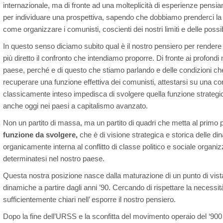
internazionale, ma di fronte ad una molteplicità di esperienze pensi
per individuare una prospettiva, sapendo che dobbiamo prenderci la r
come organizzare i comunisti, coscienti dei nostri limiti e delle possib
In questo senso diciamo subito qual è il nostro pensiero per rendere
più diretto il confronto che intendiamo proporre. Di fronte ai profondi 
paese, perché e di questo che stiamo parlando e delle condizioni c
recuperare una funzione effettiva dei comunisti, attestarsi su una co
classicamente inteso impedisca di svolgere quella funzione strateg
anche oggi nei paesi a capitalismo avanzato.
Non un partito di massa, ma un partito di quadri che metta al primo
funzione da svolgere,
che è di visione strategica e storica delle 
organicamente interna al conflitto di classe politico e sociale organiz
determinatesi nel nostro paese.
Questa nostra posizione nasce dalla maturazione di un punto di vista
dinamiche a partire dagli anni ’90. Cercando di rispettare la necessit
sufficientemente chiari nell’ esporre il nostro pensiero.
Dopo la fine dell’URSS e la sconfitta del movimento operaio del ‘90