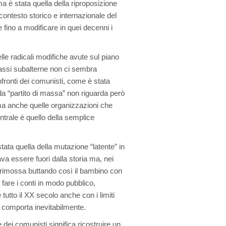
ima è stata quella della riproposizione
contesto storico e internazionale del
fino a modificare in quei decenni i
le radicali modifiche avute sul piano
classi subalterne non ci sembra
fronti dei comunisti, come è stata
da “partito di massa” non riguarda però
ma anche quelle organizzazioni che
trale è quello della semplice
stata quella della mutazione “latente” in
va essere fuori dalla storia ma, nei
va rimossa buttando così il bambino con
fare i conti in modo pubblico,
tto il XX secolo anche con i limiti
ta comporta inevitabilmente.
 dei comunisti significa ricostruire un