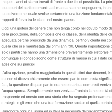
In questi anni ci siamo trovati di fronte a due tipi di possibilità. La pr
tout court del partito comunista di massa nato nel dopoguerra, in un 
tutto diverso nel quale svolse certamente una funzione fondamentale 
rapporti di forza tra le classi nel nostro paese.
Oggi una ipotesi del genere che non tenga conto nel dovuto modo del
della produzione, della composizione di classe, della identità delle 
adeguata perché prescinde da una dinamica, perfino violenta nei con
quella che si è manifestata dai primi anni ’90. Questa impostazione 
solo i partiti che hanno una dimensione prevalentemente elettorale 
comunque si concepiscono come struttura di massa in cui il dato cen
adesione sui principi.
L’altra opzione, peraltro maggioritaria in questi ultimi due decenni, è 
cui non si diceva chiaramente che essere partito comunista significa
fatti, la questione di quale partito era necessario ai comunisti veni
l’acqua sporca. Semplicemente non veniva affrontata la necessità di 
trasparente ed onesto con una storia che ha segnato profondamente tu
strategici e gli errori che una trasformazione sociale di quella porta
Riproporre oggi in Europa ed in Italia la necessità dell’organizzazione