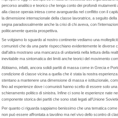
percorso analitico e teorico che tenga conto dei profondi mutamenti avu
alla classe operaia intesa come avanguardia nel conflitto con il capita
la dimensione internazionale della classe lavoratrice, a seguito dell
segna paradossalmente anche la crisi di chi aveva, con l’internazion
politicamente questa prospettiva.
Se volgiamo lo sguardo al nostro continente vediamo una molteplicit
comunisti che da una parte rispecchiano evidentemente le diverse c
dall’altra mostrano una mancanza di unitarietà nella lettura della re
inevitabile ma sintomatica dei limiti anche teorici del movimento com
Abbiamo, infatti, ancora solidi partiti di massa come in Grecia e Porto
condizione di classe vicina a quella che è stata la nostra esperienza s
stentano a mantenere una dimensione di massa e istituzionale, come 
fino ad esperienze dove i comunisti hanno scelto di essere solo un
schieramento politico di sinistra. Infine ci sono le esperienze nate neg
componente storica dei partiti che sono stati legati all’Unione Sovieti
Per quanto ci riguarda sappiamo benissimo che una tematica come q
non può essere affrontata a tavolino ma nel vivo dello scontro di clas