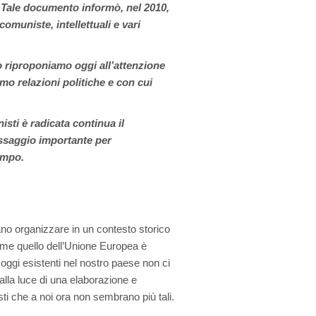
Tale documento informò, nel 2010,
omuniste, intellettuali e vari
 riproponiamo oggi all’attenzione
iamo relazioni politiche e con cui
isti è radicata continua il
ssaggio importante per
ampo.
ano organizzare in un contesto storico
come quello dell’Unione Europea è
 oggi esistenti nel nostro paese non ci
lla luce di una elaborazione e
i che a noi ora non sembrano più tali.