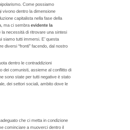
el bipolarismo. Come possiamo
ggi vivono dentro la dimensione
uzione capitalista nella fase della
ta, ma ci sembra
evidente la
 la necessità di ritrovare una sintesi
ui siamo tutti immersi. E’ questa
e diversi “fronti” facendo, dal nostro
uota dentro le contraddizioni
o dei comunisti, assieme al conflitto di
che sono state per tutti negative è stato
le, dei settori sociali, ambito dove le
 adeguato che ci metta in condizione
ome cominciare a muoverci dentro il