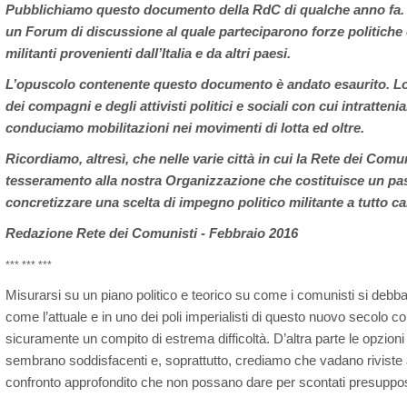
Pubblichiamo questo documento della RdC di qualche anno fa. 
un Forum di discussione al quale parteciparono forze politiche c
militanti provenienti dall’Italia e da altri paesi.
L’opuscolo contenente questo documento è andato esaurito. Lo
dei compagni e degli attivisti politici e sociali con cui intratten
conduciamo mobilitazioni nei movimenti di lotta ed oltre.
Ricordiamo, altresì, che nelle varie città in cui la Rete dei Comun
tesseramento alla nostra Organizzazione che costituisce un pa
concretizzare una scelta di impegno politico militante a tutto c
Redazione Rete dei Comunisti - Febbraio 2016
*** *** ***
Misurarsi su un piano politico e teorico su come i comunisti si debb
come l’attuale e in uno dei poli imperialisti di questo nuovo secolo 
sicuramente un compito di estrema difficoltà. D’altra parte le opzioni
sembrano soddisfacenti e, soprattutto, crediamo che vadano riviste a
confronto approfondito che non possano dare per scontati presuppost