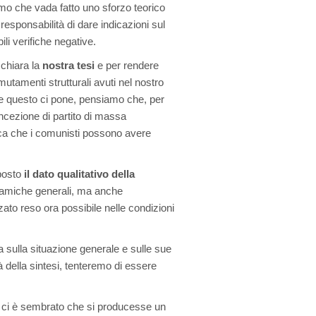
amo che vada fatto uno sforzo teorico
esponsabilità di dare indicazioni sul
ili verifiche negative.
 chiara la
nostra tesi
e per rendere
mutamenti strutturali avuti nel nostro
he questo ci pone, pensiamo che, per
ncezione di partito di massa
ica che i comunisti possono avere
 posto
il dato qualitativo della
dinamiche generali, ma anche
zato reso ora possibile nelle condizioni
 sulla situazione generale e sulle sue
à della sintesi, tenteremo di essere
0 ci è sembrato che si producesse un