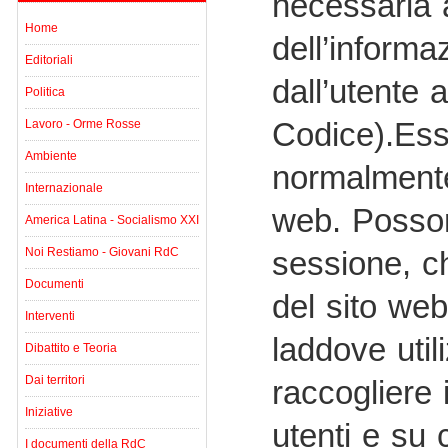
necessaria a
Home
dell’informa
Editoriali
dall’utente 
Politica
Codice).Essi
Lavoro - Orme Rosse
Ambiente
normalmente 
Internazionale
web. Posson
America Latina - Socialismo XXI
sessione, c
Noi Restiamo - Giovani RdC
Documenti
del sito web
Interventi
laddove util
Dibattito e Teoria
Dai territori
raccogliere 
Iniziative
utenti e su 
I documenti della RdC