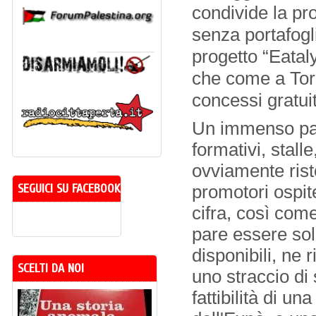
condivide la pro
senza portafoglio
progetto “Eatal
che come a Torin
concessi gratui
Un immenso parc
formativi, stalle
ovviamente rist
SEGUICI SU FACEBOOK
promotori ospite
cifra, così com
pare essere sol
disponibili, ne
SCELTI DA NOI
uno straccio di 
fattibilità di un