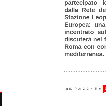
partecipato i
dalla Rete de
Stazione Leopo
Europea: una
incentrato su
discuterà nel 
Roma con compa
mediterranea.
Inizio
Prec
2
3
4
5
6