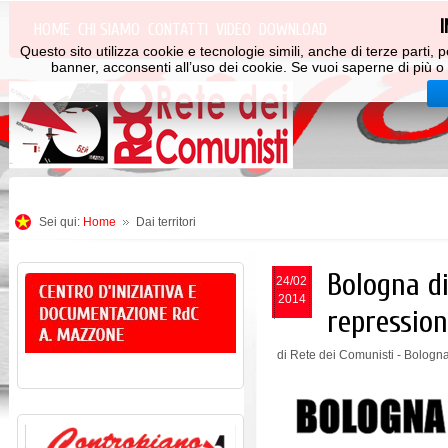
HOME
CHI SIAMO
CONTATTI
VIDEO
DOWNLOAD
Questo sito utilizza cookie e tecnologie simili, anche di terze parti
banner, acconsenti all’uso dei cookie. Se vuoi saperne di più o 
Sei qui:
Home
Dai territori
Bologna di
24/02
2014
repressio
di Rete dei Comunisti - Bologn