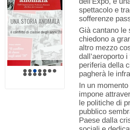
dell'Expò, e un
spettacolo e tra
sofferenze passa
UNA STORIA ANOMALA
Già cantano le s
il conflitto di classe degli anni '70
chiedono a gran
altro mezzo cos
dall’aeroporto i 
periferia della
pagherà le infra
In un momento 
impone attravers
le politiche di 
pubblico sembra
Paese dalla cri
sociali e dedica