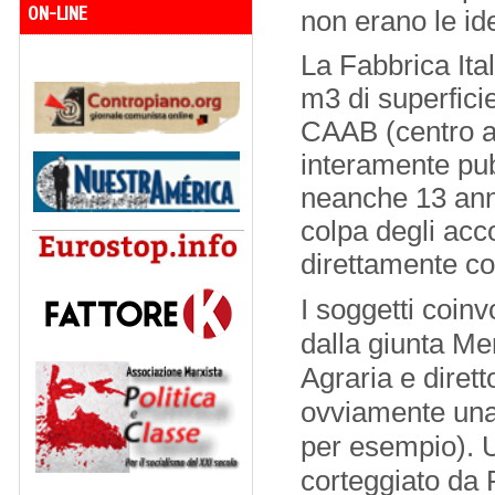
ON-LINE
non erano le ide
La Fabbrica Ita
m3 di superfici
CAAB (centro a
interamente pub
neanche 13 ann
colpa degli acc
direttamente con
I soggetti coin
dalla giunta Mer
Agraria e diret
ovviamente una
per esempio). U
corteggiato da 