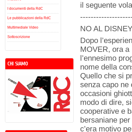
il seguente vola
I documenti della RdC
-------------------
Le pubblicazioni della RdC
NO AL DISNEY
Multimediale Video
Sottoscrizione
Dopo l’esperien
MOVER, ora a B
l’ennesimo proge
CHI SIAMO
nome della cons
Quello che si p
senza capo ne c
occasioni ghiot
modo di dire, s
cooperative e b
bersaniane per a
c’era motivo per