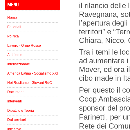
il rilancio delle
MENU
Ravegnana, sotto
Home
l’apertura degl
Editoriali
territori” e “Ter
Politica
Chiara, Nicco, C
Lavoro - Orme Rosse
Tra i temi le lo
Ambiente
ad aumentare i p
Internazionale
Mover, ed ora i
America Latina - Socialismo XXI
cibo made in Ita
Noi Restiamo - Giovani RdC
Per questo il co
Documenti
Coop Ambasciato
Interventi
sponsor del pro
Dibattito e Teoria
Farinetti, per u
Dai territori
Rete dei Comuni
Iniziative