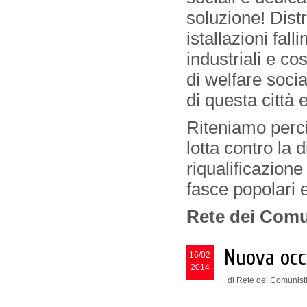
soluzione! Distr
istallazioni fal
industriali e co
di welfare socia
di questa città e
Riteniamo perci
lotta contro la d
riqualificazione
fasce popolari e
Rete dei Comu
Nuova occu
16/02
2014
di Rete dei Comunisti