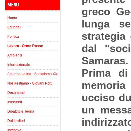
MENU
greco Ge
Home
lunga se
Editoriali
strategia 
Politica
dal "soc
Lavoro - Orme Rosse
Ambiente
Samaras.
Internazionale
Prima di 
America Latina - Socialismo XXI
memoria 
Noi Restiamo - Giovani RdC
Documenti
ucciso du
Interventi
un messag
Dibattito e Teoria
indirizzat
Dai territori
Iniziative