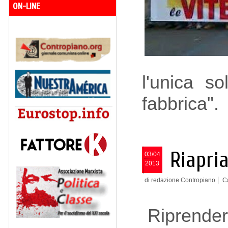
ON-LINE
l'unica s
fabbrica".
Riapri
03/04
2013
di redazione Contropiano
C
Riprender