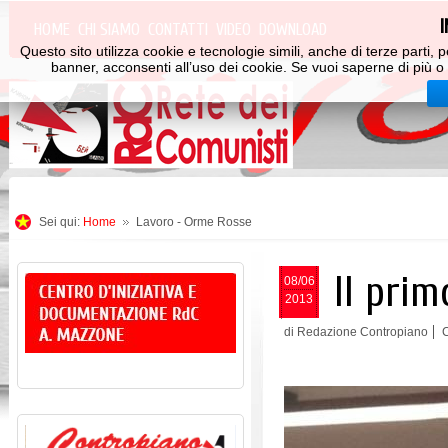
HOME
CHI SIAMO
CONTATTI
VIDEO
DOWNLOAD
Questo sito utilizza cookie e tecnologie simili, anche di terze parti
banner, acconsenti all’uso dei cookie. Se vuoi saperne di più o 
Sei qui:
Home
Lavoro - Orme Rosse
Il pri
08/06
2013
di Redazione Contropiano
C