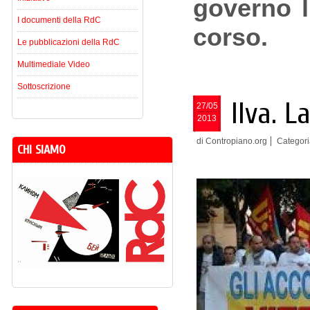
governo l
I documenti della RdC
corso.
Le pubblicazioni della RdC
Multimediale Video
Sottoscrizione
Ilva. L
27/05
2013
di Contropiano.org
Categori
CHI SIAMO