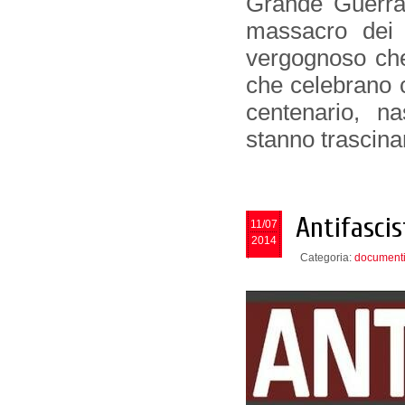
Grande Guerra 
massacro dei 
vergognoso che 
che celebrano c
centenario, n
stanno trascina
Antifascis
11/07
2014
Categoria:
document