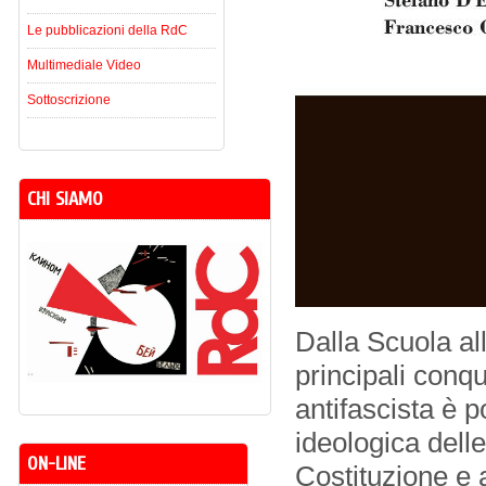
Le pubblicazioni della RdC
Multimediale Video
Sottoscrizione
CHI SIAMO
Dalla Scuola al
principali conqu
antifascista è 
ideologica dell
ON-LINE
Costituzione e a